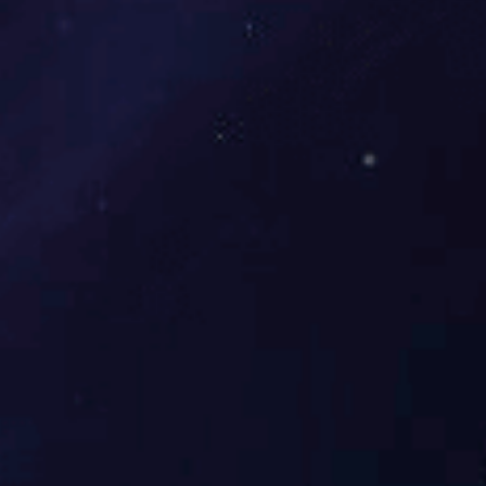


销户申请
线路改造