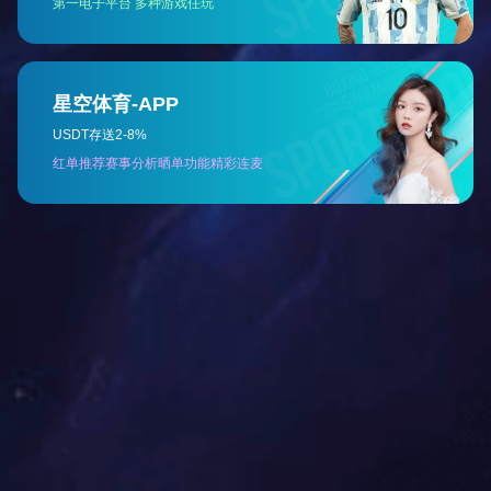
管道输送安全方便，抢修电话24小时开通
第一时间为您排除故障、消除隐患，具有地利、人杰之优势


开户申请
网上缴费


过户申请
快速报修