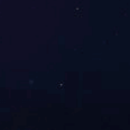
燃气常识
当面对天然气、煤制气和液化气这三种不同燃气泄
漏时，您知道如何处理吗？
MORE

问卷调查