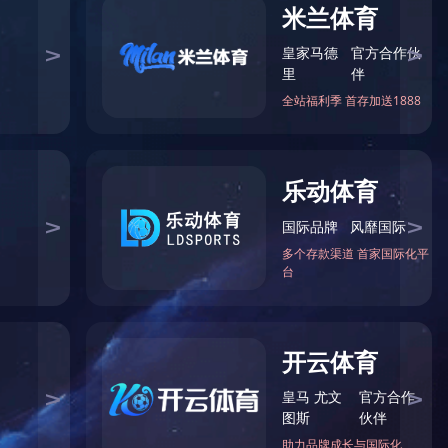
当前位置：
首页
关于我们
企业文化

共赢
合作共谋
互利互惠