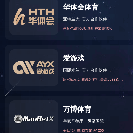
企业
关于我们
公司简介

企业文化

发展历程

视频中心
