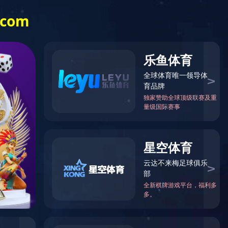
中文版
ENGLISH
卷调查
人才招聘
博鱼网页版-博鱼（中
国）