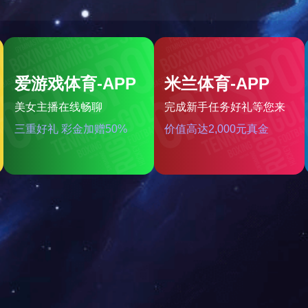
福泽千家万户
超越自我
经营理念
领先开拓市场 服务赢得客
市场领先是企业发展战略的起点
间。抓经营，充分尊重客户，深入
要效益，抓服务，把握服务细节，