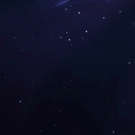
7、
立即
拨打