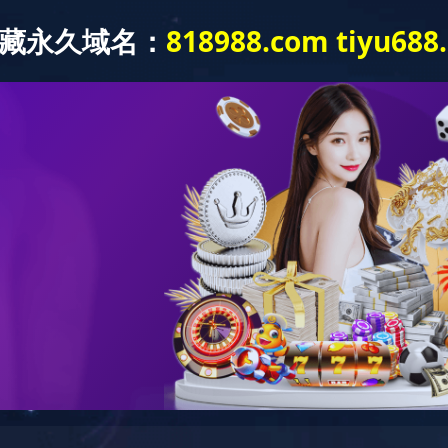
博鱼（中国）
IPELINE GAS CO., LTD.
中心
博鱼网页版-博鱼（中
服务指南
问
国）