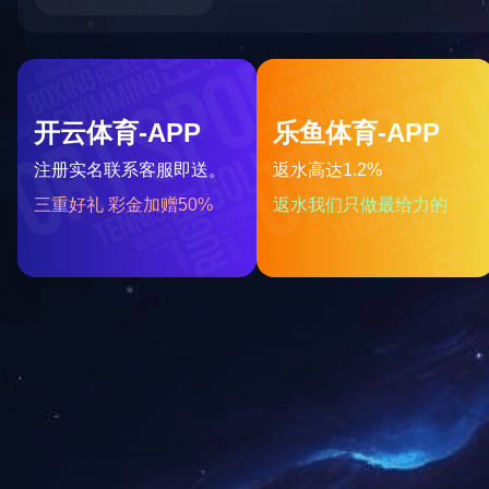
员工识别

3、
调至
水吹
炉冻
5、
漏气